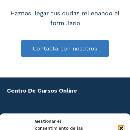
Haznos llegar tus dudas rellenando el
formulario
Contacta con nosotros
Centro De Cursos Online
Política de privacidad
Gestionar el
Aviso Legal
consentimiento de las