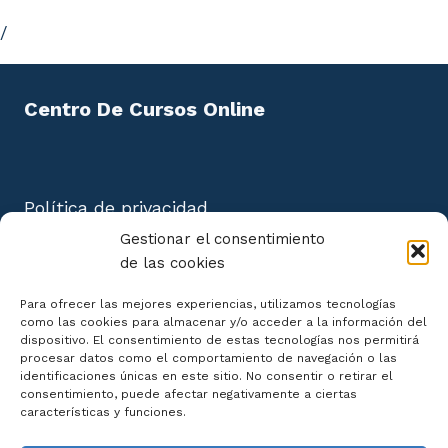
/
4.7. Ocultar/Mostrar Campos en las Tablas.
4.8. Inmovilizar y Liberar Campos en las Tablas.
Centro De Cursos Online
UD5. Access y el Portapapeles.
5.1. Concepto de Portapapeles. Utilidad.
Política de privacidad
5.2. Copiar/Mover Objetos de Access desde la
Aviso Legal
Gestionar el consentimiento
Ventana Principal de la Base de Datos.
Política de cookies
de las cookies
5.3. Copiar/Mover Campos o Registros desde la
Mapa del Sitio
Para ofrecer las mejores experiencias, utilizamos tecnologías
Vista Hoja de Datos.
como las cookies para almacenar y/o acceder a la información del
dispositivo. El consentimiento de estas tecnologías nos permitirá
procesar datos como el comportamiento de navegación o las
5.4. Opciones Pegado Especial y Pegar Datos
identificaciones únicas en este sitio. No consentir o retirar el
Anexados.
consentimiento, puede afectar negativamente a ciertas
Declaración de Accesibilidad
características y funciones.
5.5. Ver el Contenido del Portapapeles.