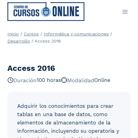
Saltar
al
contenido
Inicio
/
Cursos
/
Informática y comunicaciones
/
Desarrollo
/
Access 2016
Access 2016
Duración
100 horas
Modalidad
Online
Adquirir los conocimientos para crear
tablas en una base de datos, como
elementos de almacenamiento de la
información, incluyendo su operatoria y