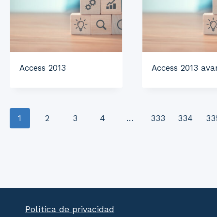
Access 2013
Access 2013 av
1
2
3
4
…
333
334
33
Política de privacidad