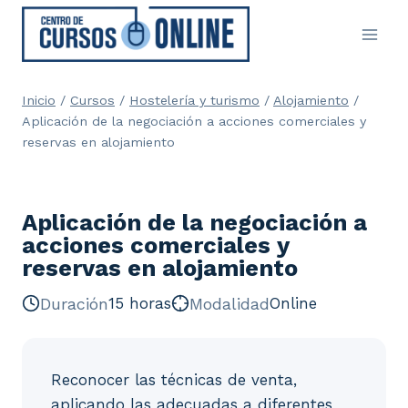
Saltar
al
contenido
Inicio
/
Cursos
/
Hostelería y turismo
/
Alojamiento
/
Aplicación de la negociación a acciones comerciales y
reservas en alojamiento
Aplicación de la negociación a
acciones comerciales y
reservas en alojamiento
Duración
15 horas
Modalidad
Online
Reconocer las técnicas de venta,
aplicando las adecuadas a diferentes