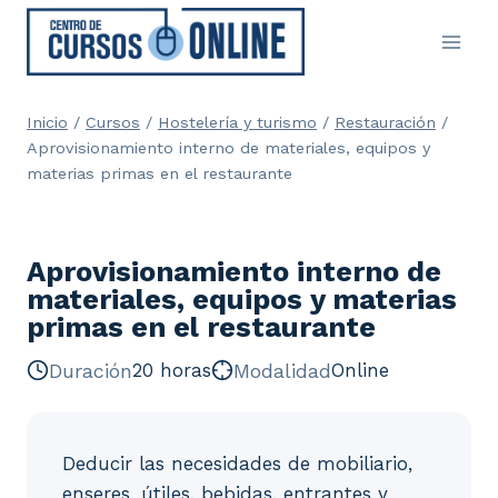
Saltar
al
contenido
Inicio
/
Cursos
/
Hostelería y turismo
/
Restauración
/
Aprovisionamiento interno de materiales, equipos y
materias primas en el restaurante
Aprovisionamiento interno de
materiales, equipos y materias
primas en el restaurante
Duración
20 horas
Modalidad
Online
Deducir las necesidades de mobiliario,
enseres, útiles, bebidas, entrantes y