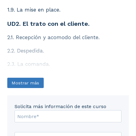
1.9. La mise en place.
UD2. El trato con el cliente.
2.1. Recepción y acomodo del cliente.
2.2. Despedida.
2.3. La comanda.
UD3. Clasificación de los servicios.
Mostrar más
3.1. Introducción.
3.2. Transportes de viandas.
Solicita más información de este curso
3.3. Clasificación de los servicios.
3.4. Trinchado y despinado.