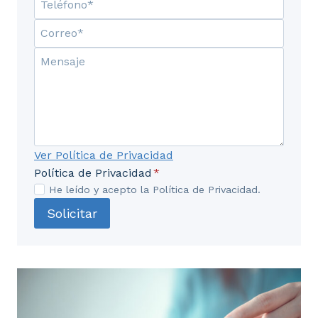
3.5. El desbarase de mesas.
3.6. Normas generales de servicio.
3.7. Doblaje de mesas.
3.8. El buffet de servicio.
UD4. Los vinos: su servicio.
Ver Política de Privacidad
Política de Privacidad
*
4.1. Introducción histórica.
He leído y acepto la Política de Privacidad.
4.2. Las uvas y sus componentes.
Solicitar
4.3. Fermentación del mosto y composición del
vino.
4.4. Elaboración y clasificación del vino.
Generalidades.