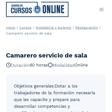
Saltar
al
contenido
Inicio
/
Cursos
/
Hostelería y turismo
/
Restauración
/
Camarero servicio de sala
Camarero servicio de sala
Duración
80 horas
Modalidad
Online
Objetivos generales:Dotar a los
trabajadores de la formación necesaria
que les capacite y prepare para
desarrollar competencias y