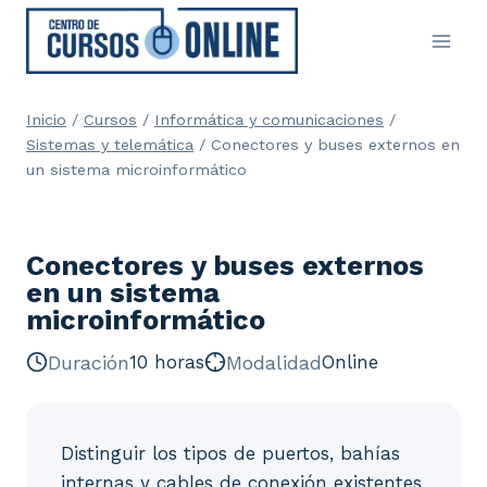
Saltar
al
contenido
Inicio
/
Cursos
/
Informática y comunicaciones
/
Sistemas y telemática
/
Conectores y buses externos en
un sistema microinformático
Conectores y buses externos
en un sistema
microinformático
Duración
10 horas
Modalidad
Online
Distinguir los tipos de puertos, bahías
internas y cables de conexión existentes