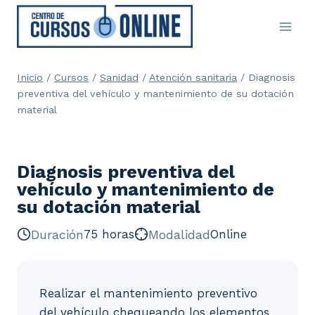
Saltar
al
contenido
Inicio
/
Cursos
/
Sanidad
/
Atención sanitaria
/
Diagnosis
preventiva del vehículo y mantenimiento de su dotación
material
Diagnosis preventiva del
vehículo y mantenimiento de
su dotación material
Duración
75 horas
Modalidad
Online
Realizar el mantenimiento preventivo
del vehículo chequeando los elementos