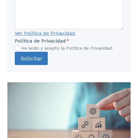
de comunicaciones del vehículo de
transporte sanitario.
3.1. Sistema eléctrico encendido y puesta en
Ver Política de Privacidad
marcha generador de corriente alumbrado y
Política de Privacidad
*
eléctricos auxiliares.
He leído y acepto la Política de Privacidad.
3.2. Sistemas de señales luminosas y acústicas.
Solicitar
Control del funcionamiento.
3.3. Sistemas de climatización.
3.4. Seguridad activa y pasiva.
3.5. Sistema de comunicaciones: fundamentos
función y componentes.
UD4. Limpieza de material utensilios e