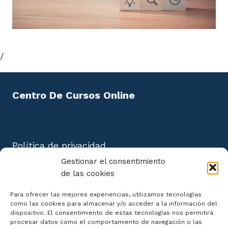
interior del vehículo de transporte
sanitario.
4.1. Principios básicos aplicables a la limpieza y
desinfección del material sanitario.
/
4.2. Material desechable y material reutilizable.
Centro De Cursos Online
4.3. Procedimiento de limpieza.
4.4. Criterios de verificación y
acondicionamiento.
Política de privacidad
4.5. Identificación de los riesgos derivados de la
Aviso Legal
Gestionar el consentimiento
manipulación de productos de limpieza.
Política de cookies
de las cookies
Mapa del Sitio
UD5. Desinfección del material e interior
Para ofrecer las mejores experiencias, utilizamos tecnologías
como las cookies para almacenar y/o acceder a la información del
del vehículo de transporte sanitario.
dispositivo. El consentimiento de estas tecnologías nos permitirá
procesar datos como el comportamiento de navegación o las