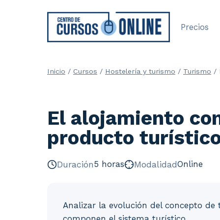
Saltar
al
Precios
contenido
Inicio
/
Cursos
/
Hostelería y turismo
/
Turismo
/
El alojamiento c
producto turístico
Duración
5 horas
Modalidad
Online
Analizar la evolución del concepto de 
componen el sistema turístico.