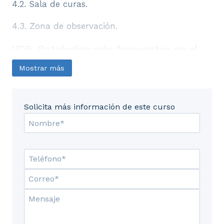
4.2. Sala de curas.
4.3. Zona de observación.
UD5. Patologías más frecuentes en el
área de urgencias.
Mostrar más
5.1. Introducción.
Solicita más información de este curso
5.2. Cardiológicas.
5.3. Respiratorias.
5.4. Digestivas.
5.5. Neurológicas.
5.6. Intoxicaciones.
5.7. Traumatológicas.