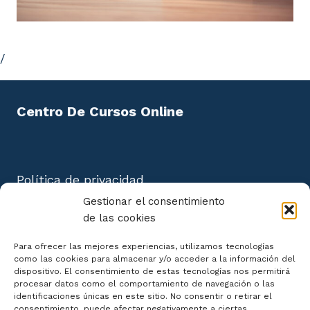
7.4. Lavado de manos.
/
7.5. Medidas generales de asepsia en casos de
urgencias, emergencias y catástrofes.
UD8. Integración funcional del celador
Centro De Cursos Online
en el área de urgencias.
8.1. Introducción.
Política de privacidad
8.2. Control del flujo de pacientes en el área de
Aviso Legal
Gestionar el consentimiento
urgencias.
Política de cookies
de las cookies
Mapa del Sitio
8.3. Movilización de enfermos.
Para ofrecer las mejores experiencias, utilizamos tecnologías
como las cookies para almacenar y/o acceder a la información del
UD9. El celador en su trato con el
dispositivo. El consentimiento de estas tecnologías nos permitirá
procesar datos como el comportamiento de navegación o las
paciente y la familia.
identificaciones únicas en este sitio. No consentir o retirar el
consentimiento, puede afectar negativamente a ciertas