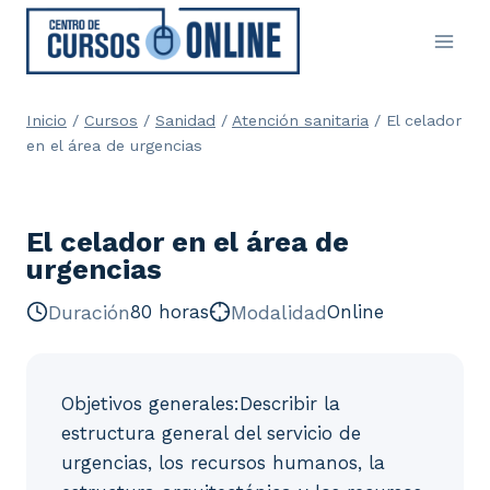
Saltar
al
contenido
Inicio
/
Cursos
/
Sanidad
/
Atención sanitaria
/
El celador
en el área de urgencias
El celador en el área de
urgencias
Duración
80 horas
Modalidad
Online
Objetivos generales:Describir la
estructura general del servicio de
urgencias, los recursos humanos, la