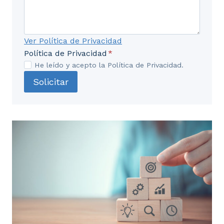
UD6. Reanimación cardiopulmonar
(RCP).
Ver Política de Privacidad
Política de Privacidad
*
6.1. Conceptos generales.
He leído y acepto la Política de Privacidad.
6.2. RCP básica.
Solicitar
6.3. RCP avanzada.
6.4. Tareas de colaboración del celador con el
equipo de reanimación.
UD7. Medidas generales de Asepsia.
7.1. Introducción.
7.2. Conceptos de asepsia y antisepsia.
7.3. Vestimenta y barreras de protección.