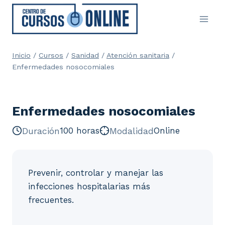
Saltar
al
contenido
Inicio
/
Cursos
/
Sanidad
/
Atención sanitaria
/
Enfermedades nosocomiales
Enfermedades nosocomiales
Duración
100 horas
Modalidad
Online
Prevenir, controlar y manejar las
infecciones hospitalarias más
frecuentes.