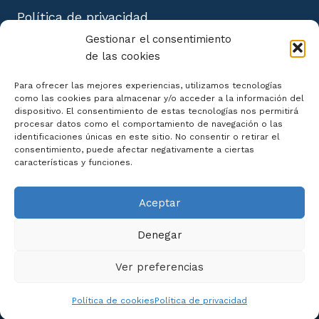
Política de privacidad
3. Manejo de las infecciones
Aviso Legal
Gestionar el consentimiento
hospitalarias más frecuentes.
Política de cookies
de las cookies
3.1. Infecciones intrahospitalarias del sistema
Mapa del Sitio
Para ofrecer las mejores experiencias, utilizamos tecnologías
respiratorio.
como las cookies para almacenar y/o acceder a la información del
dispositivo. El consentimiento de estas tecnologías nos permitirá
3.2. Infecciones intrahospitalarias de las vías
procesar datos como el comportamiento de navegación o las
identificaciones únicas en este sitio. No consentir o retirar el
urinarias.
consentimiento, puede afectar negativamente a ciertas
Declaración de Accesibilidad
características y funciones.
3.3. Infecciones asociadas a dispositivos
intravasculares.
Aceptar
3.4. Infecciones hospitalarias de piel y tejidos
Denegar
blandos.
Ver preferencias
3.5. Infecciones de quirófano.
© 2026 Centro de Cursos Online |
Diseño Web
Política de cookies
Política de privacidad
3.6. Infección del paciente neonatal y pediátrico.