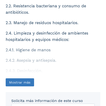
2.2. Resistencia bacteriana y consumo de
antibióticos.
2.3. Manejo de residuos hospitalarios.
2.4. Limpieza y desinfección de ambientes
hospitalarios y equipos médicos:
2.4.1. Higiene de manos
2.4.2. Asepsia y antisepsia.
2.4.3. Desinfección.
2.4.4. Esterilización.
Mostrar más
2. 5. Medidas de aislamiento
Solicita más información de este curso
2. 6. Estrategias para el control de las