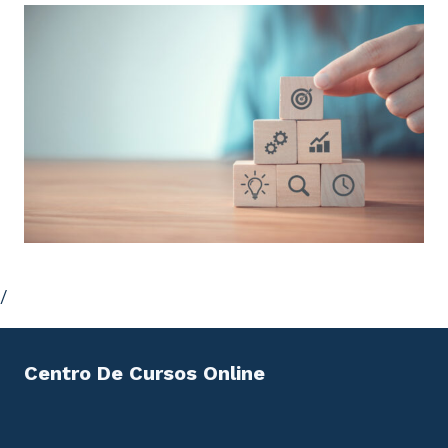
el servicio de urgencias.
2.8.3. Prevención de las infecciones asociadas al
cuidado de la salud en las unidades de
cuidados intensivos.
2.8.4. Prevención de la infección en áreas
especiales: unidades de trasplantes,
oncohematología.
2.8.5. Prevención de la infección en geriatría.
2.8.6. Prevención de la infección en áreas
/
quirúrgicas.
2.8.7. Infecciones de piel y tejidos blandos.
Centro De Cursos Online
2.8.8. Prevención de infecciones en unidades de
endoscopia gastrointestinal.