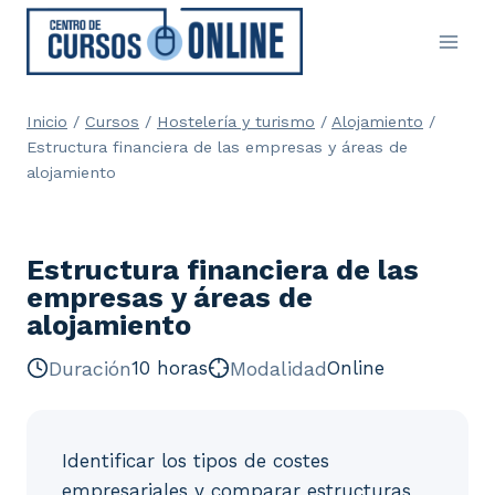
Saltar
al
contenido
Inicio
/
Cursos
/
Hostelería y turismo
/
Alojamiento
/
Estructura financiera de las empresas y áreas de
alojamiento
Estructura financiera de las
empresas y áreas de
alojamiento
Duración
10 horas
Modalidad
Online
Identificar los tipos de costes
empresariales y comparar estructuras