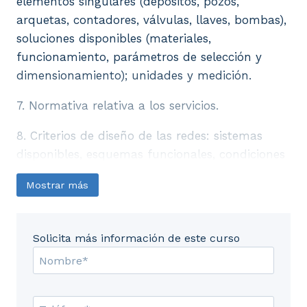
elementos singulares (depósitos, pozos,
arquetas, contadores, válvulas, llaves, bombas),
soluciones disponibles (materiales,
funcionamiento, parámetros de selección y
dimensionamiento); unidades y medición.
7. Normativa relativa a los servicios.
8. Criterios de diseño de las redes: sistemas
disponibles, esquemas funcionales, condiciones
de tendido (superficie de asentamiento,
Mostrar más
geometría y relleno de zanjas); ubicaciones tipo;
trazado de los servicios; parámetros y variables
de dimensionamiento; relación con otras redes.
Solicita más información de este curso
9. La representación en plano.