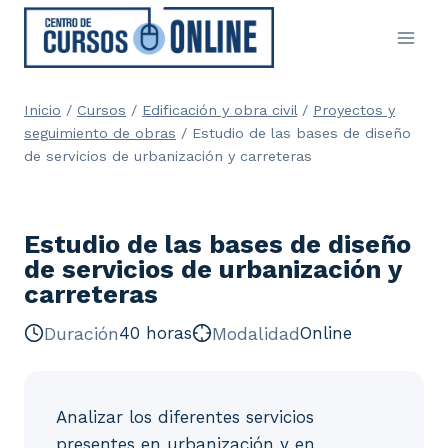
Saltar
al
contenido
Inicio
/
Cursos
/
Edificación y obra civil
/
Proyectos y
seguimiento de obras
/
Estudio de las bases de diseño
de servicios de urbanización y carreteras
Estudio de las bases de diseño
de servicios de urbanización y
carreteras
Duración
40 horas
Modalidad
Online
Analizar los diferentes servicios
presentes en urbanización y en