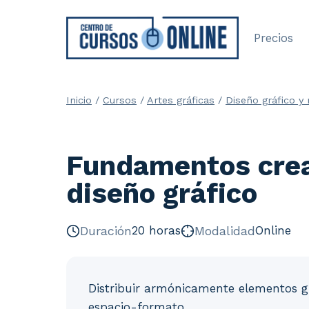
Saltar
al
Precios
contenido
Inicio
/
Cursos
/
Artes gráficas
/
Diseño gráfico y
Fundamentos creat
diseño gráfico
Duración
20 horas
Modalidad
Online
Distribuir armónicamente elementos g
espacio-formato.