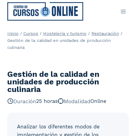
Saltar
al
contenido
Inicio
/
Cursos
/
Hostelería y turismo
/
Restauración
/
Gestión de la calidad en unidades de producción
culinaria
Gestión de la calidad en
unidades de producción
culinaria
Duración
25 horas
Modalidad
Online
Analizar los diferentes modos de
implementación y gestión de los