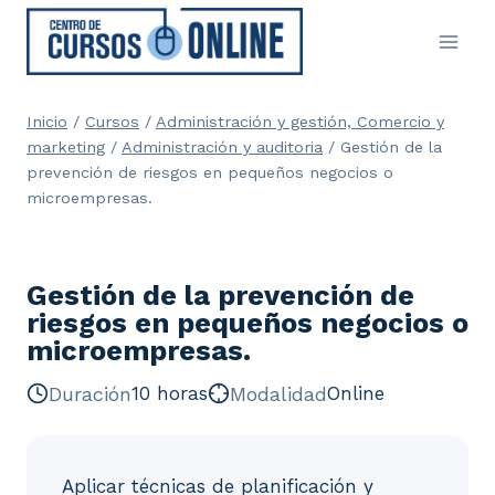
Saltar
al
contenido
Inicio
/
Cursos
/
Administración y gestión, Comercio y
marketing
/
Administración y auditoria
/
Gestión de la
prevención de riesgos en pequeños negocios o
microempresas.
Gestión de la prevención de
riesgos en pequeños negocios o
microempresas.
Duración
10 horas
Modalidad
Online
Aplicar técnicas de planificación y