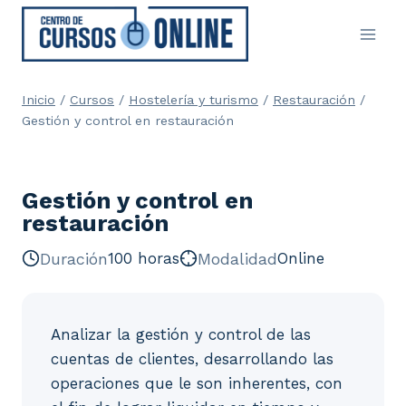
Saltar
al
contenido
Inicio
/
Cursos
/
Hostelería y turismo
/
Restauración
/
Gestión y control en restauración
Gestión y control en
restauración
Duración
100 horas
Modalidad
Online
Analizar la gestión y control de las
cuentas de clientes, desarrollando las
operaciones que le son inherentes, con