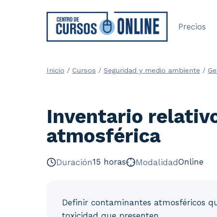
Saltar
al
Precios
contenido
Inicio
/
Cursos
/
Seguridad y medio ambiente
/
Ge
Inventario relati
atmosférica
Duración
15 horas
Modalidad
Online
Definir contaminantes atmosféricos quí
toxicidad que presenten.