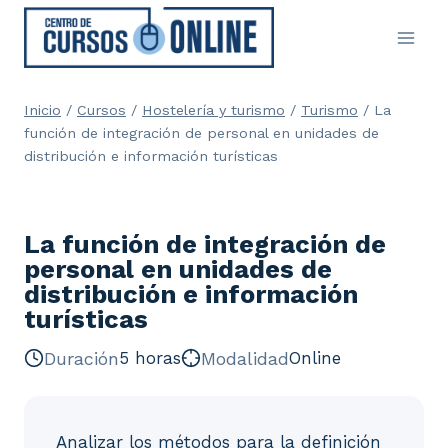
Saltar
al
contenido
Inicio
/
Cursos
/
Hostelería y turismo
/
Turismo
/
La
función de integración de personal en unidades de
distribución e información turísticas
La función de integración de
personal en unidades de
distribución e información
turísticas
Duración
5 horas
Modalidad
Online
Analizar los métodos para la definición