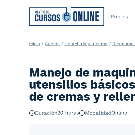
Saltar
al
Precios
contenido
Inicio
/
Cursos
/
Hostelería y turismo
/
Restaurac
Manejo de maquin
utensilios básicos
de cremas y relle
Duración
20 horas
Modalidad
Online