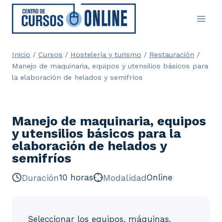
Saltar
al
contenido
Inicio
/
Cursos
/
Hostelería y turismo
/
Restauración
/
Manejo de maquinaria, equipos y utensilios básicos para
la elaboración de helados y semifríos
Manejo de maquinaria, equipos
y utensilios básicos para la
elaboración de helados y
semifríos
Duración
10 horas
Modalidad
Online
Seleccionar los equipos, máquinas,