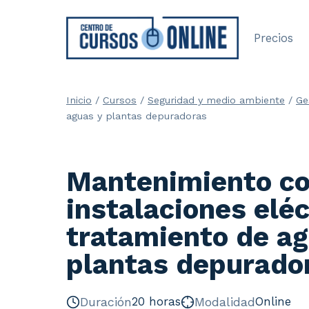
Saltar
al
Precios
contenido
Inicio
/
Cursos
/
Seguridad y medio ambiente
/
Ge
aguas y plantas depuradoras
Mantenimiento co
instalaciones elé
tratamiento de ag
plantas depurado
Duración
20 horas
Modalidad
Online