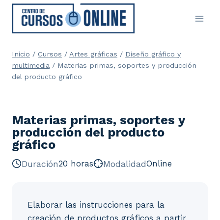
Saltar
al
contenido
Inicio
/
Cursos
/
Artes gráficas
/
Diseño gráfico y
multimedia
/
Materias primas, soportes y producción
del producto gráfico
Materias primas, soportes y
producción del producto
gráfico
Duración
20 horas
Modalidad
Online
Elaborar las instrucciones para la
creación de productos gráficos a partir