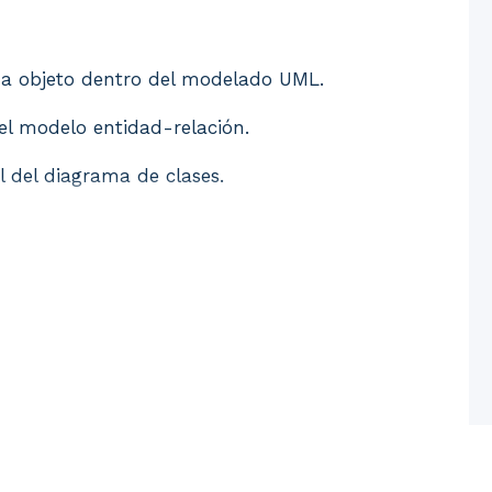
 a objeto dentro del modelado UML. 2. Comparación del
o a objeto dentro del modelado UML.
el modelo entidad-relación.
 del diagrama de clases.