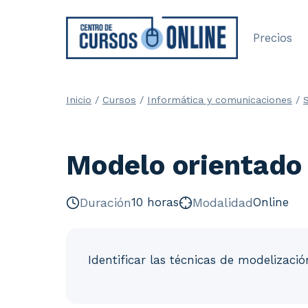
Saltar
al
Precios
contenido
Inicio
/
Cursos
/
Informática y comunicaciones
/
Modelo orientado 
Duración
10 horas
Modalidad
Online
Identificar las técnicas de modelizaci