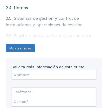
2.4. Hornos.
2.5. Sistemas de gestión y control de
instalaciones y operaciones de cocción.
2.6. Puesta a punto de las instalaciones de
cocción.
Mostrar más
2.7. Puesta en marcha de la producción.
Secuencia de operaciones.
Solicita más información de este curso
2.8. Operaciones de automantenimiento en las
instalaciones de cocción.
2.9. Identificación de riesgos y condiciones de
seguridad de las operaciones de cocción.
2.10. Información y documentación de