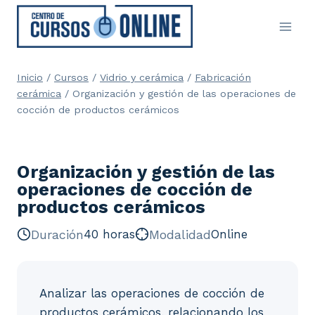
Saltar
al
contenido
Inicio
/
Cursos
/
Vidrio y cerámica
/
Fabricación
cerámica
/
Organización y gestión de las operaciones de
cocción de productos cerámicos
Organización y gestión de las
operaciones de cocción de
productos cerámicos
Duración
40 horas
Modalidad
Online
Analizar las operaciones de cocción de
productos cerámicos, relacionando los