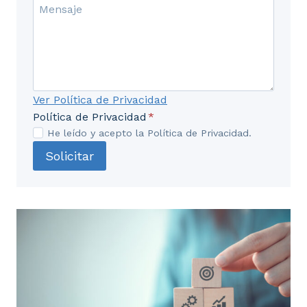
organización de la operación de cocción.
2.11. Balances de masa y de energía.
2.12. Optimización de la producción.
UD3. Identificación de defectos y no
Ver Política de Privacidad
Política de Privacidad
*
conformidades de cocción.
He leído y acepto la Política de Privacidad.
3.1. No conformidades en el proceso de cocción.
Solicitar
3.2. Defectos y no conformidades en atribuibles
a las materias primas.
3.3. Defectos y no conformidades atribuibles a
las composiciones de pastas y esmaltes.
3.4. Defectos y no conformidades atribuibles a
la operación de cocción.