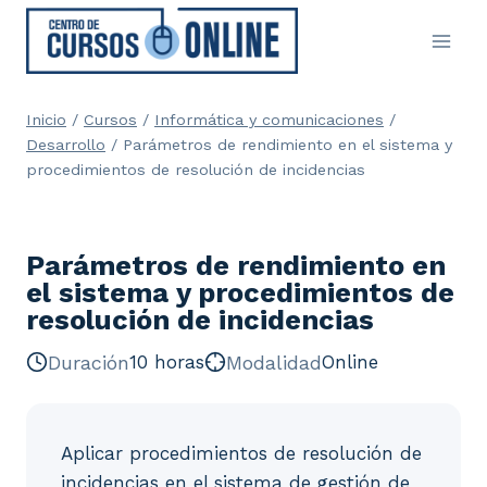
Saltar
al
contenido
Inicio
/
Cursos
/
Informática y comunicaciones
/
Desarrollo
/
Parámetros de rendimiento en el sistema y
procedimientos de resolución de incidencias
Parámetros de rendimiento en
el sistema y procedimientos de
resolución de incidencias
Duración
10 horas
Modalidad
Online
Aplicar procedimientos de resolución de
incidencias en el sistema de gestión de