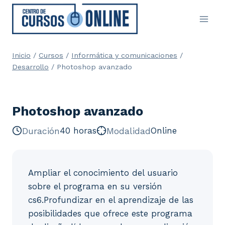
Saltar
al
contenido
Inicio
/
Cursos
/
Informática y comunicaciones
/
Desarrollo
/
Photoshop avanzado
Photoshop avanzado
Duración
40 horas
Modalidad
Online
Ampliar el conocimiento del usuario
sobre el programa en su versión
cs6.Profundizar en el aprendizaje de las
posibilidades que ofrece este programa