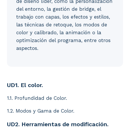
de diseño líder, como la personalización
del entorno, la gestión de bridge, el
trabajo con capas, los efectos y estilos,
las técnicas de retoque, los modos de
color y calibrado, la animación o la
optimización del programa, entre otros
aspectos.
UD1. El color. 1.1. Profundidad de Color. 1.2. Modo
UD1. El color.
1.1. Profundidad de Color.
1.2. Modos y Gama de Color.
UD2. Herramientas de modificación.