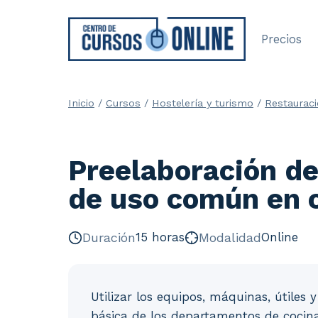
Saltar
al
Precios
contenido
Inicio
/
Cursos
/
Hostelería y turismo
/
Restaurac
Preelaboración de
de uso común en 
Duración
15 horas
Modalidad
Online
Utilizar los equipos, máquinas, útile
básica de los departamentos de cocina