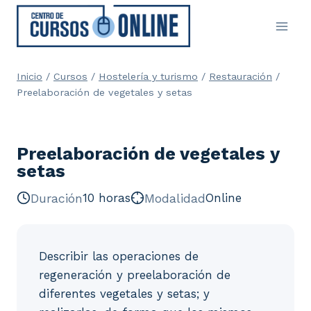
Saltar
al
contenido
Inicio
/
Cursos
/
Hostelería y turismo
/
Restauración
/
Preelaboración de vegetales y setas
Preelaboración de vegetales y
setas
Duración
10 horas
Modalidad
Online
Describir las operaciones de
regeneración y preelaboración de
diferentes vegetales y setas; y