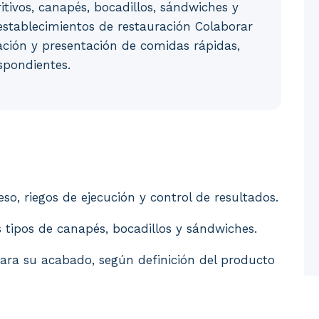
eritivos, canapés, bocadillos, sándwiches y
stablecimientos de restauración Colaborar
ración y presentación de comidas rápidas,
espondientes.
realización: fases del proceso, riegos de ejecución y c
so, riegos de ejecución y control de resultados.
s tipos de canapés, bocadillos y sándwiches.
para su acabado, según definición del producto