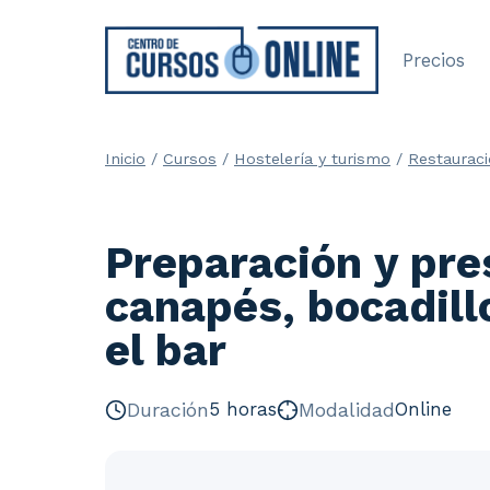
Saltar
al
Precios
contenido
Inicio
/
Cursos
/
Hostelería y turismo
/
Restaurac
Preparación y pre
canapés, bocadill
el bar
Duración
5 horas
Modalidad
Online