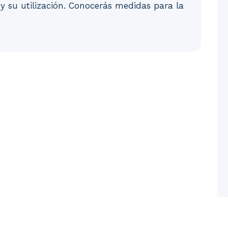
s y su utilización. Conocerás medidas para la
 1.2. Riesgos. 1.3. Consecuencias. 1.4. Fases del proceso