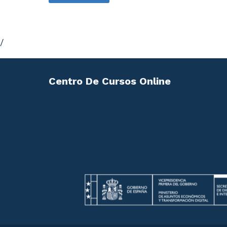
3.6. Perfil del blanqueador.
UD4. Medidas Legales Nacionales co
/
Centro De Cursos Online