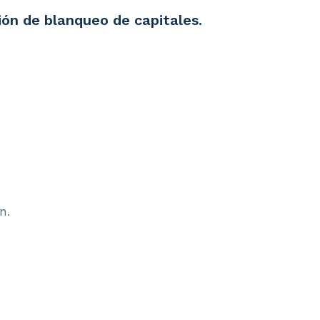
ión de blanqueo de capitales.
n.
.