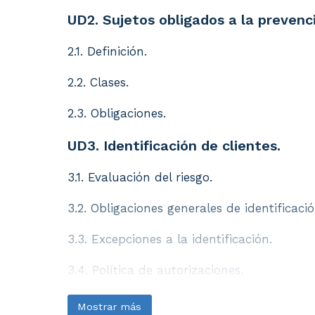
UD2. Sujetos obligados a la prevenc
2.1. Definición.
2.2. Clases.
2.3. Obligaciones.
UD3. Identificación de clientes.
3.1. Evaluación del riesgo.
3.2. Obligaciones generales de identificació
3.3. Excepciones a la identificación.
3.4. Política de autorizaciones.
3.5. Procedimientos para conocer al cliente
Mostrar más