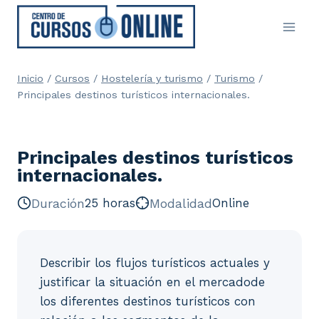
Saltar
al
contenido
Inicio
/
Cursos
/
Hostelería y turismo
/
Turismo
/
Principales destinos turísticos internacionales.
Principales destinos turísticos
internacionales.
Duración
25 horas
Modalidad
Online
Describir los flujos turísticos actuales y
justificar la situación en el mercadode
los diferentes destinos turísticos con