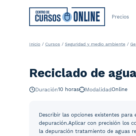
Saltar
al
Precios
contenido
Inicio
/
Cursos
/
Seguridad y medio ambiente
/
Ge
Reciclado de agu
Duración
10 horas
Modalidad
Online
Describir las opciones existentes para
depuración.Aplicar con precisión los 
la depuración tratamiento de aguas re