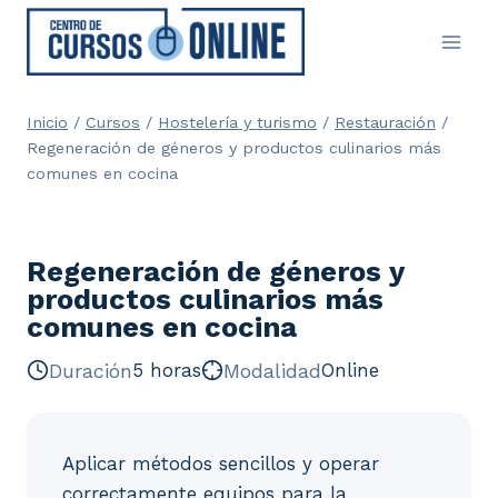
Saltar
al
contenido
Inicio
/
Cursos
/
Hostelería y turismo
/
Restauración
/
Regeneración de géneros y productos culinarios más
comunes en cocina
Regeneración de géneros y
productos culinarios más
comunes en cocina
Duración
5 horas
Modalidad
Online
Aplicar métodos sencillos y operar
correctamente equipos para la