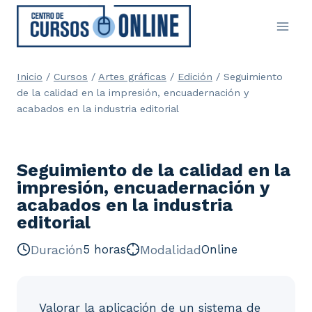
Saltar
al
contenido
Inicio
/
Cursos
/
Artes gráficas
/
Edición
/
Seguimiento
de la calidad en la impresión, encuadernación y
acabados en la industria editorial
Seguimiento de la calidad en la
impresión, encuadernación y
acabados en la industria
editorial
Duración
5 horas
Modalidad
Online
Valorar la aplicación de un sistema de