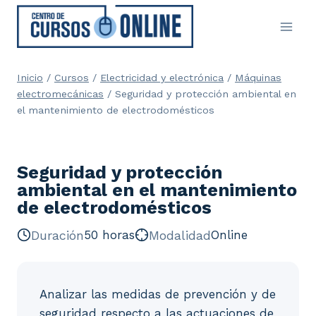
Saltar
al
contenido
Inicio
/
Cursos
/
Electricidad y electrónica
/
Máquinas
electromecánicas
/
Seguridad y protección ambiental en
el mantenimiento de electrodomésticos
Seguridad y protección
ambiental en el mantenimiento
de electrodomésticos
Duración
50 horas
Modalidad
Online
Analizar las medidas de prevención y de
seguridad respecto a las actuaciones de