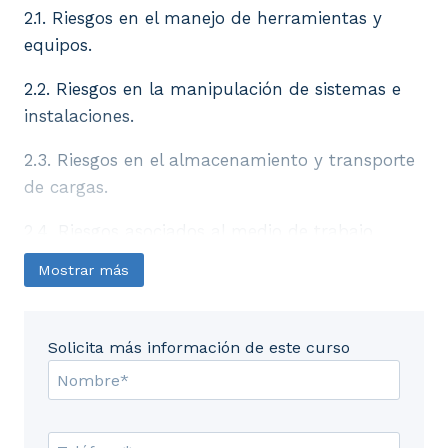
2.1. Riesgos en el manejo de herramientas y
equipos.
2.2. Riesgos en la manipulación de sistemas e
instalaciones.
2.3. Riesgos en el almacenamiento y transporte
de cargas.
2.4. Riesgos asociados al medio de trabajo.
Mostrar más
2.5. Riesgos derivados de la carga de trabajo.
2.6. La protección de la seguridad y salud de
los trabajadores.
Solicita más información de este curso
2.7. Tipos de accidentes.
2.8. Evaluación primaria del accidentado.