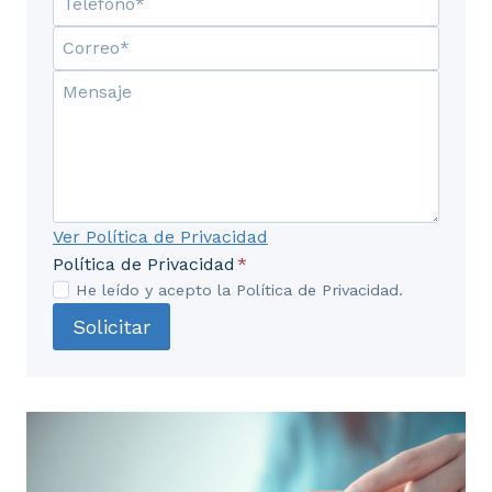
2.9. Primeros auxilios.
2.10. Socorrismo.
2.11. Situaciones de emergencia.
2.12. Planes de emergencia y evacuación.
2.13. Información de apoyo para la actuación de
Ver Política de Privacidad
emergencias.
Política de Privacidad
*
He leído y acepto la Política de Privacidad.
UD3. Técnicas de seguridad empleadas
Solicitar
en el mantenimiento de
Electrodomésticos.
3.1. Normas de Prevención de Riesgos Laborales.
3.2. Riesgos más comunes en el mantenimiento