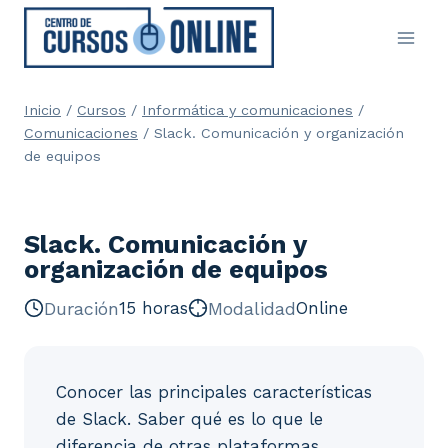
Saltar
al
contenido
Inicio
/
Cursos
/
Informática y comunicaciones
/
Comunicaciones
/
Slack. Comunicación y organización
de equipos
Slack. Comunicación y
organización de equipos
Duración
15 horas
Modalidad
Online
Conocer las principales características
de Slack. Saber qué es lo que le
diferencia de otras plataformas.