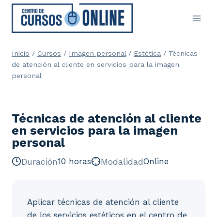
Saltar
al
contenido
Inicio
/
Cursos
/
Imagen personal
/
Estética
/
Técnicas
de atención al cliente en servicios para la imagen
personal
Técnicas de atención al cliente
en servicios para la imagen
personal
Duración
10 horas
Modalidad
Online
Aplicar técnicas de atención al cliente
de los servicios estéticos en el centro de