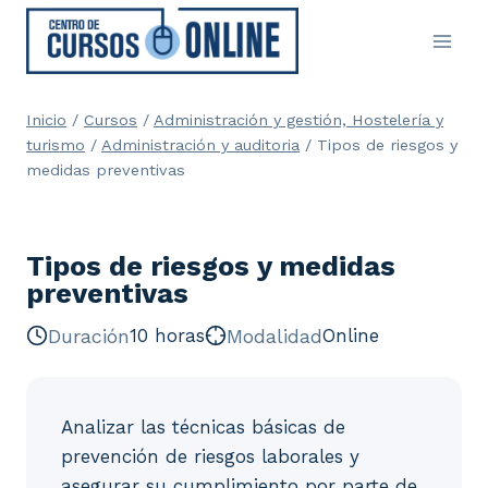
Saltar
al
contenido
Inicio
/
Cursos
/
Administración y gestión, Hostelería y
turismo
/
Administración y auditoria
/
Tipos de riesgos y
medidas preventivas
Tipos de riesgos y medidas
preventivas
Duración
10 horas
Modalidad
Online
Analizar las técnicas básicas de
prevención de riesgos laborales y
asegurar su cumplimiento por parte de