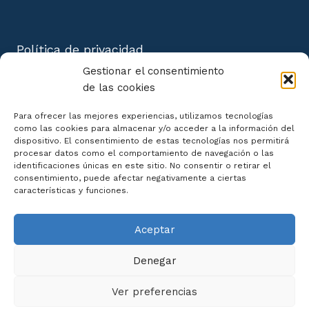
Política de privacidad
Aviso Legal
Gestionar el consentimiento
Política de cookies
de las cookies
Mapa del Sitio
Para ofrecer las mejores experiencias, utilizamos tecnologías
como las cookies para almacenar y/o acceder a la información del
dispositivo. El consentimiento de estas tecnologías nos permitirá
procesar datos como el comportamiento de navegación o las
identificaciones únicas en este sitio. No consentir o retirar el
consentimiento, puede afectar negativamente a ciertas
Declaración de Accesibilidad
características y funciones.
Aceptar
Denegar
Ver preferencias
© 2026 Centro de Cursos Online |
Diseño Web