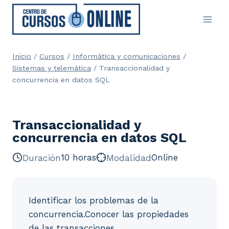
Saltar
al
contenido
Inicio
/
Cursos
/
Informática y comunicaciones
/
Sistemas y telemática
/
Transaccionalidad y
concurrencia en datos SQL
Transaccionalidad y
concurrencia en datos SQL
Duración
10 horas
Modalidad
Online
Identificar los problemas de la
concurrencia.Conocer las propiedades
de las transacciones.