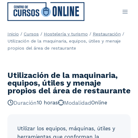
Saltar
al
contenido
Inicio
/
Cursos
/
Hostelería y turismo
/
Restauración
/
Utilización de la maquinaria, equipos, útiles y menaje
propios del área de restaurante
Utilización de la maquinaria,
equipos, útiles y menaje
propios del área de restaurante
Duración
10 horas
Modalidad
Online
Utilizar los equipos, máquinas, útiles y
herramientas que conforman la