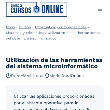
Saltar
al
contenido
Inicio
/
Cursos
/
Informática y comunicaciones
/
Sistemas y telemática
/
Utilización de las herramientas
del sistema microinformático
Utilización de las herramientas
del sistema microinformático
Duración
5 horas
Modalidad
Online
Utilizar las aplicaciones proporcionadas
por el sistema operativo para la
organización del disco y el sistema de