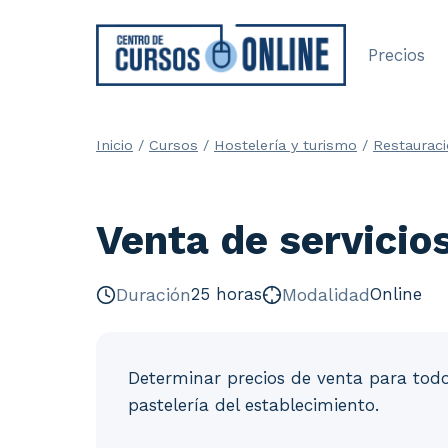
Saltar
al
Precios
contenido
Inicio
/
Cursos
/
Hostelería y turismo
/
Restaurac
Venta de servicio
Duración
25 horas
Modalidad
Online
Determinar precios de venta para todos
pastelería del establecimiento.