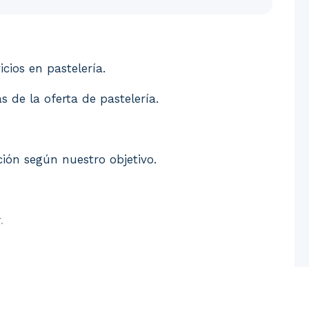
rvicios en pastelería. 2. Identificación de las fuentes 
icios en pastelería.
s de la oferta de pastelería.
ción según nuestro objetivo.
.