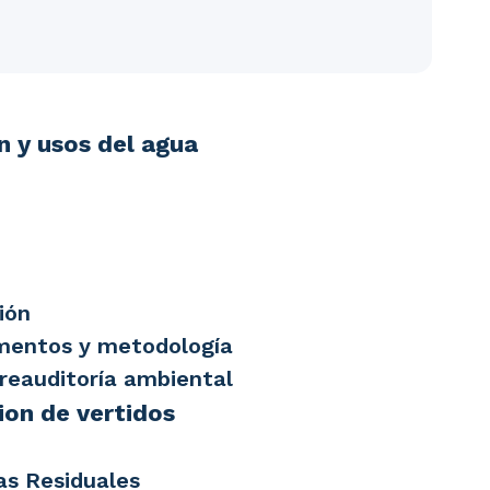
l agua UD1. Conceptos de hidrología UD2. El ciclo del
n y usos del agua
ión
umentos y metodología
 Preauditoría ambiental
ion de vertidos
as Residuales