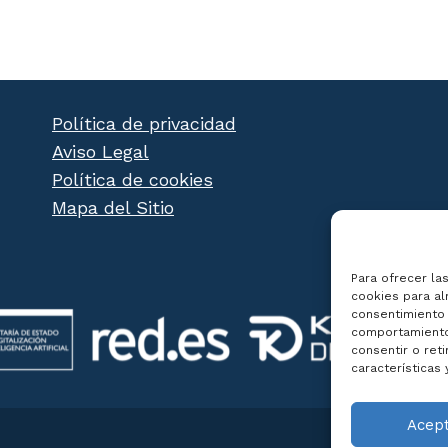
Política de privacidad
Aviso Legal
Política de cookies
Mapa del Sitio
Para ofrecer la
cookies para al
consentimiento 
comportamiento 
consentir o ret
características 
Acep