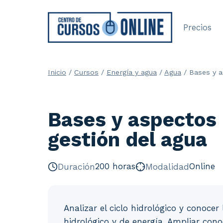
Saltar
al
Precios
contenido
Inicio
/
Cursos
/
Energía y agua
/
Agua
/
Bases y a
Bases y aspectos 
gestión del agua
Duración
200 horas
Modalidad
Online
Analizar el ciclo hidrológico y conocer
hidrológico y de energía. Ampliar con