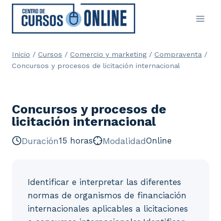
Saltar
al
contenido
Inicio
/
Cursos
/
Comercio y marketing
/
Compraventa
/
Concursos y procesos de licitación internacional
Concursos y procesos de
licitación internacional
Duración
15 horas
Modalidad
Online
Identificar e interpretar las diferentes
normas de organismos de financiación
internacionales aplicables a licitaciones