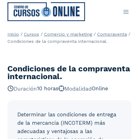
Saltar
al
contenido
Inicio
/
Cursos
/
Comercio y marketing
/
Compraventa
/
Condiciones de la compraventa internacional.
Condiciones de la compraventa
internacional.
Duración
10 horas
Modalidad
Online
Determinar las condiciones de entrega
de la mercancía (INCOTERM) más
adecuadas y ventajosas a las