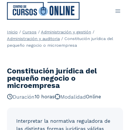
Saltar
al
contenido
Inicio
/
Cursos
/
Administración y gestión
/
Administración y auditoria
/
Constitución jurídica del
pequeño negocio o microempresa
Constitución jurídica del
pequeño negocio o
microempresa
Duración
10 horas
Modalidad
Online
Interpretar la normativa reguladora de
las distintas formas jurídicas válidas