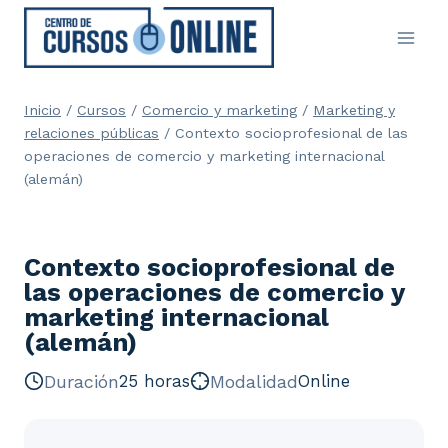
Saltar
al
contenido
Inicio
/
Cursos
/
Comercio y marketing
/
Marketing y
relaciones públicas
/
Contexto socioprofesional de las
operaciones de comercio y marketing internacional
(alemán)
Contexto socioprofesional de
las operaciones de comercio y
marketing internacional
(alemán)
Duración
25 horas
Modalidad
Online