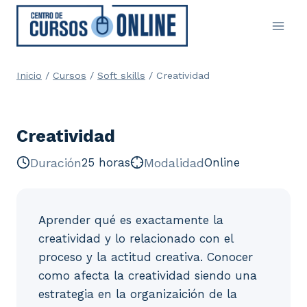
Saltar
al
contenido
Inicio
/
Cursos
/
Soft skills
/
Creatividad
Creatividad
Duración
25 horas
Modalidad
Online
Aprender qué es exactamente la
creatividad y lo relacionado con el
proceso y la actitud creativa. Conocer
como afecta la creatividad siendo una
estrategia en la organizaición de la