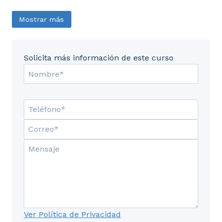
2.7. Factores de éxito.
Mostrar más
2.8. Limitadores.
UD3. Técnicas potenciadoras de la
Solicita más información de este curso
creatividad.
3.1. Mapa mental y conceptual.
3.2. Brainstorming.
3.3. Brainwritting.
3.4. SCAMPER.
3.5. Evaluación – PNI.
3.6. Seis Sombreros.
Ver Política de Privacidad
3.7. Analogías.