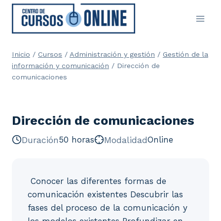
Saltar
al
contenido
Inicio
/
Cursos
/
Administración y gestión
/
Gestión de la
información y comunicación
/
Dirección de
comunicaciones
Dirección de comunicaciones
Duración
50 horas
Modalidad
Online
 Conocer las diferentes formas de
comunicación existentes Descubrir las
fases del proceso de la comunicación y
los modelos existentes Profundizar en