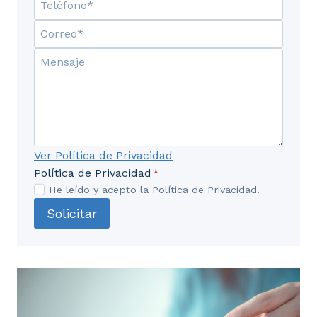
1. Fuentes de la propaganda y la comunicación
política
1.1. La publicidad
1.2. La política
2. Tipologías
Ver Política de Privacidad
3. Propaganda e historia
Política de Privacidad
*
He leído y acepto la Política de Privacidad.
3.1. Antecedentes
Solicitar
4. Propaganda leninista
5. Propaganda fascista y nazi
5.1. El fascismo italiano