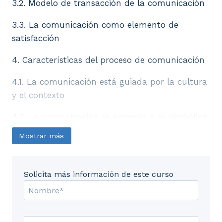
3.2. Modelo de transacción de la comunicación
3.3. La comunicación como elemento de
satisfacción
4. Características del proceso de comunicación
4.1. La comunicación está guiada por la cultura
y el contexto
4.2. La comunicación se aprende y es simbólica
Mostrar más
4.3. Reglas y normas
5. Implicaciones éticas de la comunicación
Solicita más información de este curso
6. La figura del DIRCOM en la política
UD2. Propaganda, comunicación
persuasiva y comunicación política